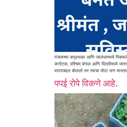
पंजाबच्या कपूरथळा आणि जालंधरमध्ये पिकवलेल
कर्नाटक, पश्चिम बंगाल आणि दिल्लीमध्ये जास
वापराबद्दल बोललो तर त्याचा मोठा भाग भार
पपई रोपे विकणे आहे.