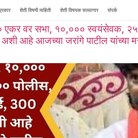
प्रकार
शेती विषयी माहिती
शेती विषयक सल्लागार
संपर्क
० एकर वर सभा, १०,००० स्वयंसेवक, २
 अशी आहे आजच्या जरांगे पाटील यांच्या मर