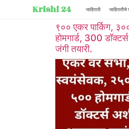
Krishi 24
जाहिराती
जाहिरातीचे 
९०० एकर पार्किग, ३०
होमगार्ड, 300 डॉक्टर्स
जंगी तयारी.