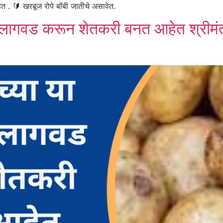
हेत . 🔰 खरबूज रोपे बॉबी जातीचे असावेत.
ची लागवड करून शेतकरी बनत आहेत श्रीमंत