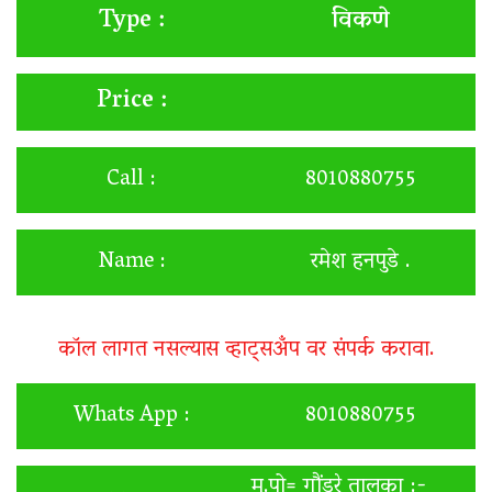
विकणे
Type :
Price :
Call :
8010880755
Name :
रमेश हनपुडे .
कॉल लागत नसल्यास व्हाट्सअँप वर संपर्क करावा.
Whats App :
8010880755
मु.पो= गौंडरे तालुका :-