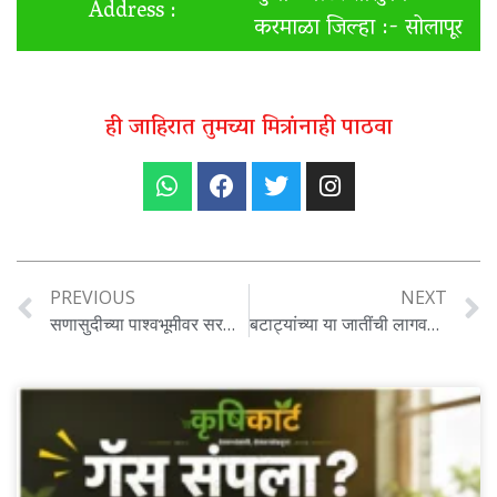
Address :
करमाळा जिल्हा :- सोलापूर
ही जाहिरात तुमच्या मित्रांनाही पाठवा
PREVIOUS
NEXT
सणासुदीच्या पाश्वभूमीवर सरकारकडून तांदूळ , तूर आणी हरभरा इत्यादी पिकाच्या दरावरती नियंत्रण, तरीही बाजारात मागणी वाढण्याची शक्यता.
बटाट्यांच्या या जातींची लागवड करून शेतकरी बनत आहेत श्रीमंत , जाणून घ्या सविस्तर ..