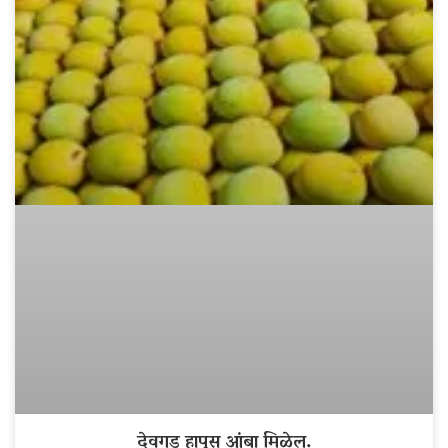
देवगड हापूस आंबा मिळेल.