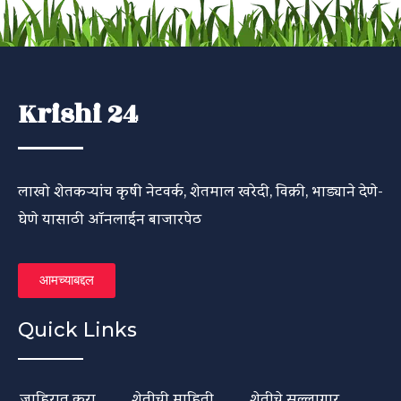
Krishi 24
लाखो शेतकऱ्यांच कृषी नेटवर्क, शेतमाल खरेदी, विक्री, भाड्याने देणे-
घेणे यासाठी ऑनलाईन बाजारपेठ
आमच्याबद्दल
Quick Links
जाहिरात करा
शेतीची माहिती
शेतीचे सल्लागार