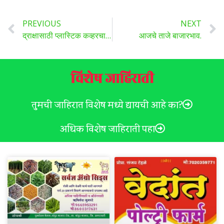
PREVIOUS
NEXT
द्राक्षासाठी प्लास्टिक कव्हरचा प्रकल्प या आठ जिल्ह्यामध्ये सुरु ,असा घ्या लाभ ..
आजचे ताजे बाजारभाव.
विशेष जाहिराती
तुमची जाहिरात विशेष मध्ये द्यायची आहे का?
अधिक विशेष जाहिराती पहा