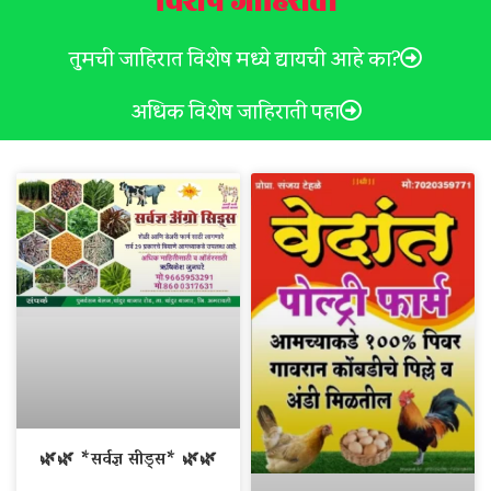
विशेष जाहिराती
तुमची जाहिरात विशेष मध्ये द्यायची आहे का?
अधिक विशेष जाहिराती पहा
🌿🌿 *सर्वज्ञ सीड्स* 🌿🌿