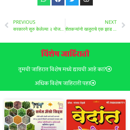
PREVIOUS
NEXT
सरकारने सुरु केलेल्या २ योजना ठरल्या महिलांसाठी ‘वरदान’
शेतकऱ्यांनो खजुराचे एक झाड देते हजारो रुपयांचे उत्पन्न, खजूर शेती आहे खूपच फायद्याची…
विशेष जाहिराती
तुमची जाहिरात विशेष मध्ये द्यायची आहे का?
अधिक विशेष जाहिराती पहा