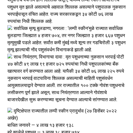
पशुधन मृत झाले असल्याचे अहवाल शिल्लक असल्याने पशुपालक नुकसान 
भरपाईपासून वंचित आहेत. राज्य सरकारकडून ३४ कोटी ७६ लाख 
रुपयांचा निधी शिल्लक आहे.
सर्वाधिक मृत्यू बुलडाणा, नगरला : ‘लम्पी स्कीन’मुळे राज्यात सर्वाधिक 
बुलडाणा जिल्ह्यात ४ हजार ७०४, तर नगर जिल्ह्यात ३ हजार ६६७ पशुधन 
मृत्युमुखी पडले आहेत. सर्वांत कमी मुंबई मध्ये शून्य तर गडचिरोली ३ पशुधन 
मृत्यू झाल्याची नोंद पशुसंवर्धन विभागाकडे झाली आहे.
साथ नियंत्रण; विभागाचा दावा : मृत पशुधनाच्या नुकसान भरपाई पोटी 
४७ कोटी ४९ लाख ९९ हजार ७२५ रुपयांचा निधी पशुपालकांच्या बँक 
खात्यावर वर्ग करण्यात आला आहे. यापैकी ३४ कोटी ७६ लाख २२५ रुपये 
नुकसान भरपाई वाटपाविना शिल्लक असल्याची माहिती पशुसंवर्धन 
आयुक्तालयाद्वारे देण्यात आली. तर राज्यातील १०० टक्के गोवंश पशुधनाचे 
लसीकरण पूर्ण झाले असून, साथ नियंत्रणात आल्याने गोवंशाचे 
बाजारदेखील सुरू करण्याच्या सूचना देण्यात आल्याचे सांगण्यात आले.
दृष्टिक्षेपात राज्यातील लम्पी स्कीन प्रादुर्भाव (२७ डिसेंबर २०२२ 
अखेर)
बाधित जनावरे — ४ लाख १३ हजार ९३८
बरे झालेले पशुधन — ३ लाख ३८ हजार ७१४