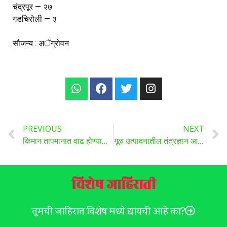
चंद्रपूर — २७
गडचिरोली — ३
सौजन्य : अॅग्राेवन
PREVIOUS
NEXT
किमान तापमानात वाढ होण्याची शक्यता
गूळ उत्पादनातील तंत्रज्ञान आणि संधी यावर मोफत वेबिनार
विशेष जाहिराती
तुमची जाहिरात विशेष मध्ये द्यायची आहे का?