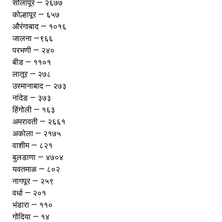
सोलापूर — २६७७
कोल्हापूर — ६५७
औरंगाबाद — १०१६
जालना —९६६
परभणी — २४०
बीड — ११०१
लातूर — २७८
उस्मानाबाद — २७३
नांदेड — ३७३
हिंगोली — १६३
अमरावती — २६६१
अकोला — २१७५
वाशीम — ८२१
बुलडाणा — ४७०४
यवतमाळ — ८०२
नागपूर — २५९
वर्धा — २०१
भंडारा — ११०
गोंदिया — १४