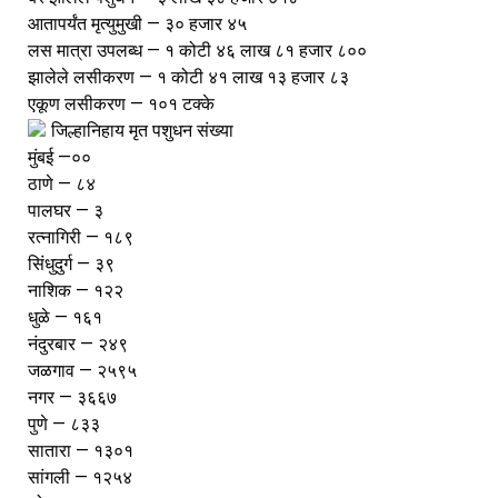
आतापर्यंत मृत्युमुखी — ३० हजार ४५
लस मात्रा उपलब्ध — १ कोटी ४६ लाख ८१ हजार ८००
झालेले लसीकरण — १ कोटी ४१ लाख १३ हजार ८३
एकूण लसीकरण — १०१ टक्के
जिल्हानिहाय मृत पशुधन संख्या
मुंबई —००
ठाणे — ८४
पालघर — ३
रत्नागिरी — १८९
सिंधुदुर्ग — ३९
नाशिक — १२२
धुळे — १६१
नंदुरबार — २४९
जळगाव — २५९५
नगर — ३६६७
पुणे — ८३३
सातारा — १३०१
सांगली — १२५४