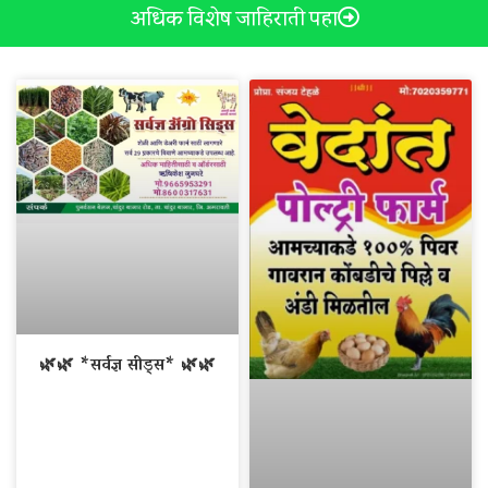
अधिक विशेष जाहिराती पहा
🌿🌿 *सर्वज्ञ सीड्स* 🌿🌿