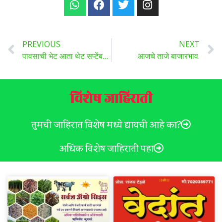
PREVIOUS
NEXT
पावसाची भेट आता थेट सप्टेंबरच्या दुसऱ्या आठवड्यात, पहा हवामान अंदाज!
आजचे ताजे बाजारभाव.
विशेष जाहिराती
तुमची जाहिरात विशेष मध्ये द्यायची आहे का?
अधिक विशेष जाहिराती पहा