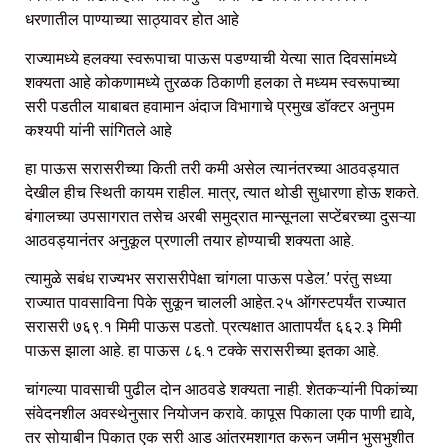
धरणातील पाण्याच्या साठ्यावर होत आहे
राज्यामध्ये हलक्या स्वरूपाचा पाऊस पडण्याची येत्या सात दिवसांमध्ये
शक्यता आहे कोकणामध्ये तुरळक ठिकाणी हलका ते मध्यम स्वरूपाच्या
सरी पडतील याबाबत हवामान अंदाज विभागाचे प्रमुख डॉक्टर अनुपम
कश्यपी यांनी सांगितले आहे
हा पाऊस सरासरीच्या किती तरी कमी असेल त्यानंतरच्या आठवड्यात
देखील हीच स्थिती कायम राहील. मात्र, त्यात थोडी सुधारणा होऊ शकते.
बंगालच्या उपसागरात तसेच अरबी समुद्रात मान्सूनला सप्टेंबरच्या दुसऱ्या
आठवड्यानंतर अनुकूल प्रणाली तयार होण्याची शक्यता आहे.
त्यामुळे सबंध राज्यभर सरासरीपेक्षा चांगला पाऊस पडेल.’ परंतु सध्या
राज्यात पावसाविना पिके सुकून चालली आहेत.२५ ऑगस्टपर्यंत राज्यात
सरासरी ७६९.१ मिमी पाऊस पडतो. प्रत्यक्षात आतापर्यंत ६६२.३ मिमी
पाऊस झाला आहे. हा पाऊस ८६.१ टक्के सरासरीच्या इतका आहे.
चांगल्या पावसाची पुढील दोन आठवडे शक्यता नाही. शेतकऱ्यांनी पिकांच्या
संवेदनशील अवस्थेनुसार नियोजन करावे. कापूस पिकाला एक पाणी द्यावे,
तर सोयाबीन पिकात एक सरी आड आंतरमशागत करून जमीन भुसभुशीत