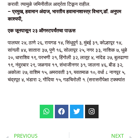
करावी. त्यामुळे जमिनीतील आर्द्रता टिकून राहील.
– प्रमुख, हवामान अंदाज, भारतीय हवामानशास्त्र विभाग,डॉ. अनुपम
काश्यपी,
एक जूनपासून २३ ऑगस्टपर्यंतचा पाऊस
पालघर २४, ठाणे २६, रायगड १४, सिंधुदुर्ग ३, मुंबई ३१, कोल्हापूर १४,
सांगली ४४, सातारा ३७, पुणे १६, सोलापूर २५, नगर ३३, नाशिक ७, धुळे
२०, धाराशिव १९, परभणी २१, हिंगोली ३२, लातूर ४, नांदेड २७, बुलढाणा
१९, नंदुरबार २९, जळगाव ११, संभाजीनगर ३१, जालना ४६, बीड ३२,
अकोला २७, वाशिम १५, अमरावती ३१, यवतमाळ १०, वर्धा ८ नागपूर ५,
चंद्रपूर ४, भंडारा २, गोंदिया १५, गडचिरोली १. (सरासरीपेक्षा टक्क्यांत
PREVIOUS
NEXT