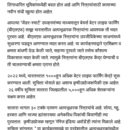
लिंगाधारित भूमिकांमध्येही बदल होत आहे आणि स्त्रियांसाठी कामाच्या
नवीन संधी खुल्या होत आहेत.
आपल्या ‘जेंडर-स्मार्ट’ उपक्रमांच्या माध्यमातून बेयर्स बेटर लाइफ फार्मिंग
(बीएलएफ) समूह भारतातील अल्पभूधारक स्त्रियांना आवश्यक ती मदत
पुरवत आहे. बीएलएफ अल्पभूधारक स्त्रियांना उपजीविकेच्या साधनांमध्ये
सुधारणा घडवून आणण्यात मदत करत आहे. या कार्यक्रमाद्वारे प्रशिक्षण व
क्षमता बांधणी देऊ केली जाते, सहाय्य पुरवले जाते तसेच कौशल्य
विकासात मदत केली जाते. त्यामुळे स्त्रियांना बीएलएफ केंद्र घेण्याची व
ती चालवण्याची क्षमता प्राप्त होते.
२०२२ मध्ये, भारतभरात १०००हून अधिक बेटर लाइफ फार्मिंग केंद्रे सुरू
करण्यात आली. सुचिता भोसले ह्या अशाच कृषीउद्योजकांपैकी एक आहेत.
२६ वर्षीय सुचिता सातारा जिल्ह्यातील ५,०००हून अधिक शेतकऱ्यांना
सक्षम करत आहेत.
सातारा भागात ३० टक्के प्रमाण अल्पभूधारक स्त्रियांचे आहे. सोया, गहू,
हरबरा आणि भाज्या ह्यांसारख्या अनेकविध पिकांची बियाणीही त्या
पुरवतात. कृषीउद्योजक म्हणून ‘मॅनेज इंडिया अवॉर्ड’ही त्यांना मिळाले आहे.
सुचिता सांगतात, “ या कार्यक्रमामुळे या प्रदेशातील अल्पभूधारकांमधील