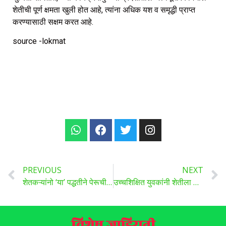
शेतीची पूर्ण क्षमता खुली होत आहे, त्यांना अधिक यश व समृद्धी प्राप्त
करण्यासाठी सक्षम करत आहे.
source -lokmat
PREVIOUS
NEXT
शेतकऱ्यांनो ‘या’ पद्धतीने पेरूची लागवड करा, कमी वेळात जास्त उत्पन्न मिळेल
उच्चशिक्षित युवकांनी शेतीला दिला उद्योगाचा दर्जा; रोपनिर्मितीतून साधली आर्थिक उन्नती!
विशेष जाहिराती