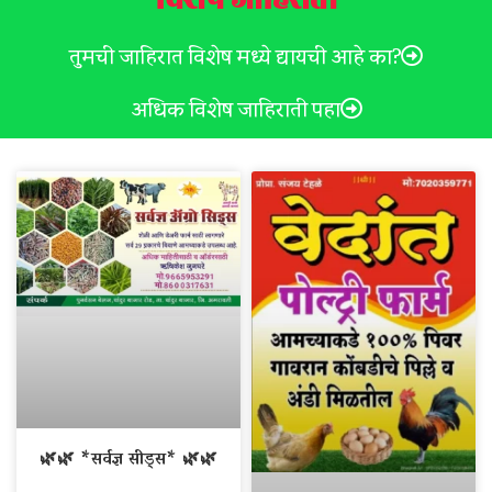
तुमची जाहिरात विशेष मध्ये द्यायची आहे का?
अधिक विशेष जाहिराती पहा
🌿🌿 *सर्वज्ञ सीड्स* 🌿🌿