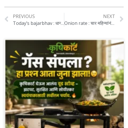
PREVIOUS
NEXT
Today’s bajarbhav : धान्य बाजारातील ताज्या घडामोडी मुग तेजीत, हरभरा मंदीत..
Onion rate : चार महिन्यांनंतरही कांद्याचे दर स्थिर, शेतकऱ्यांची चिंता वाढली..