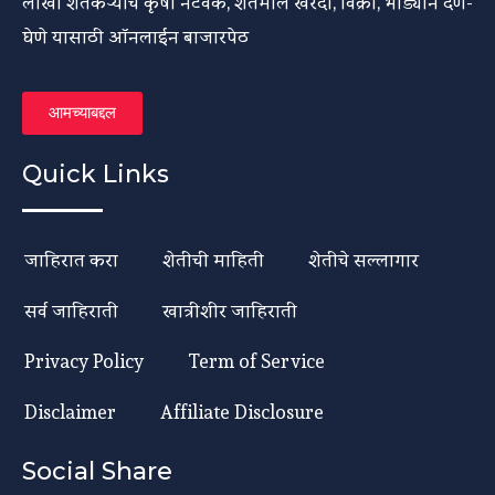
लाखो शेतकऱ्यांच कृषी नेटवर्क, शेतमाल खरेदी, विक्री, भाड्याने देणे-
घेणे यासाठी ऑनलाईन बाजारपेठ
आमच्याबद्दल
Quick Links
जाहिरात करा
शेतीची माहिती
शेतीचे सल्लागार
सर्व जाहिराती
खात्रीशीर जाहिराती
Privacy Policy
Term of Service
Disclaimer
Affiliate Disclosure
Social Share