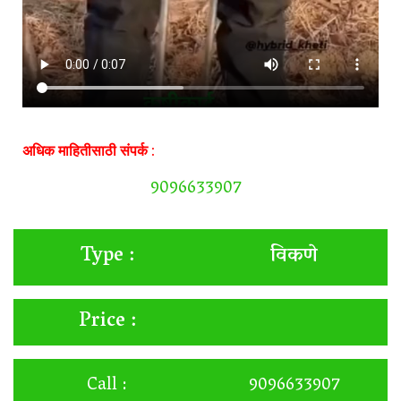
अधिक माहितीसाठी संपर्क :
9096633907
विकणे
Type :
Price :
Call :
9096633907