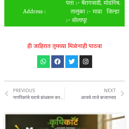
पत्ता :- बैरागवाडी, मोडनिंब.
Address :
तालुका :- माढा जिल्हा
:- सोलापूर
ही जाहिरात तुमच्या मित्रांनाही पाठवा
PREVIOUS
NEXT
नागरिकांचे घराचे बांधकाम करणे आता सोपे झाले आहे , आता या प्लॉटला NA करण्याची गरज नाही .
आजचे ताजे बाजारभाव