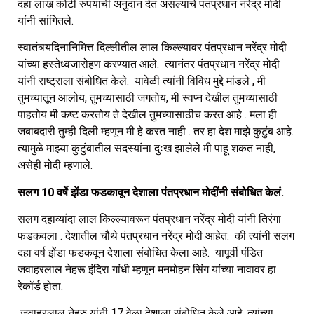
दहा लाख कोटी रुपयांची अनुदान देत असल्याचे पंतप्रधान नरेंद्र मोदी
यांनी सांगितले.
स्वातंत्र्यदिनानिमित्त दिल्लीतील लाल किल्ल्यावर पंतप्रधान नरेंद्र मोदी
यांच्या हस्तेध्वजारोहण करण्यात आले. त्यानंतर पंतप्रधान नरेंद्र मोदी
यांनी राष्ट्राला संबोधित केले. यावेळी त्यांनी विविध मुद्दे मांडले , मी
तुमच्यातून आलोय, तुमच्यासाठी जगतोय, मी स्वप्न देखील तुमच्यासाठी
पाहतोय मी कष्ट करतोय ते देखील तुमच्यासाठीच करत आहे . मला ही
जबाबदारी तुम्ही दिली म्हणून मी हे करत नाही . तर हा देश माझे कुटुंब आहे.
त्यामुळे माझ्या कुटुंबातील सदस्यांना दुःख झालेले मी पाहू शकत नाही,
असेही मोदी म्हणाले.
सलग 10 वर्षे झेंडा फडकावून देशाला पंतप्रधान मोदींनी संबोधित केलं.
सलग दहाव्यांदा लाल किल्ल्यावरून पंतप्रधान नरेंद्र मोदी यांनी तिरंगा
फडकवला . देशातील चौथे पंतप्रधान नरेंद्र मोदी आहेत. की त्यांनी सलग
दहा वर्ष झेंडा फडकवून देशाला संबोधित केला आहे. यापूर्वी पंडित
जवाहरलाल नेहरू इंदिरा गांधी म्हणून मनमोहन सिंग यांच्या नावावर हा
रेकॉर्ड होता.
जवाहरलाल नेहरु यांनी 17 वेळा देशाला संबोधित केले आहे. त्यांच्या