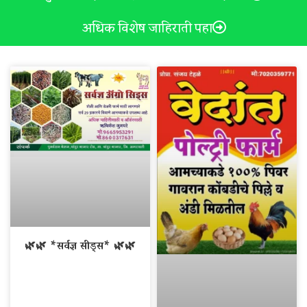
अधिक विशेष जाहिराती पहा
🌿🌿 *सर्वज्ञ सीड्स* 🌿🌿