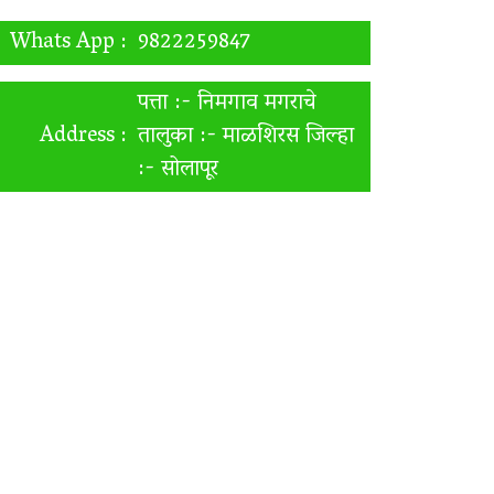
Whats App :
9822259847
पत्ता :- निमगाव मगराचे
Address :
तालुका :- माळशिरस जिल्हा
:- सोलापूर