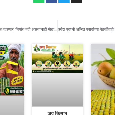
भारत UAE ला 75 हजार टन बिगर बासमती तांदूळ निर्यात करणार; निर्यात बंदी असतानाही मोठा निर्णय
जय किसान