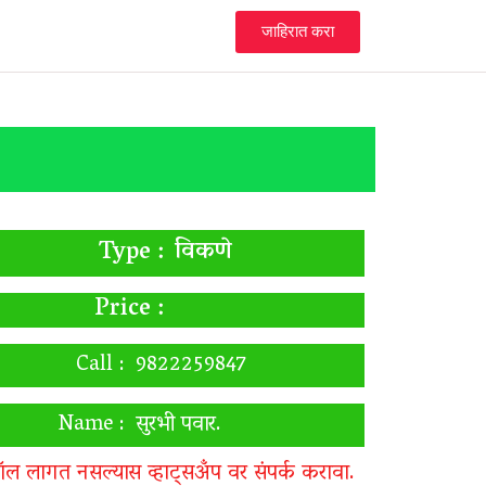
जाहिरात करा
विकणे
Type :
Price :
Call :
9822259847
Name :
सुरभी पवार.
ॉल लागत नसल्यास व्हाट्सअँप वर संपर्क करावा.