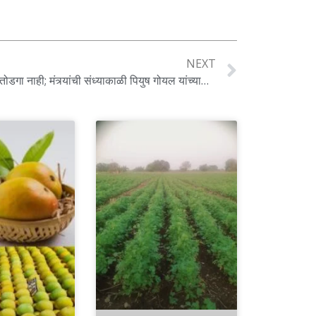
NEXT
कांदा प्रश्नी अजित पवारांच्या बैठकीतही तोडगा नाही; मंत्र्यांची संध्याकाळी पियुष गोयल यांच्यासोबत बैठक होणार पहा सविस्तर ..