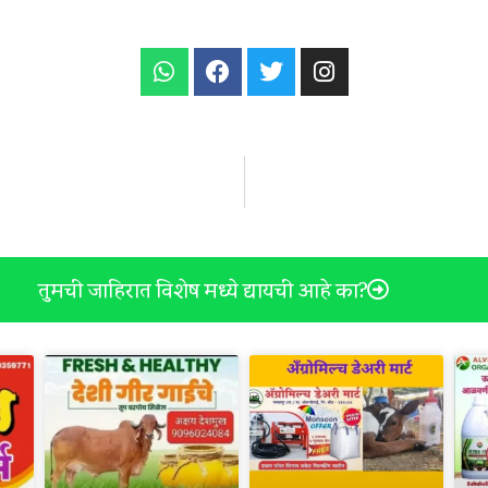
तुमची जाहिरात विशेष मध्ये द्यायची आहे का?