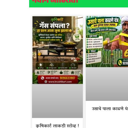
नवीन जाहिराती
उसाचे पाला काढणे यंत
कृषिकार्ट लाकडी स्टोव्ह !