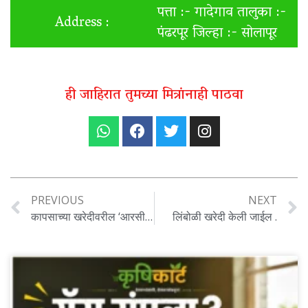
पत्ता :- गादेगाव तालुका :-
Address :
पंढरपूर जिल्हा :- सोलापूर
ही जाहिरात तुमच्या मित्रांनाही पाठवा
PREVIOUS
NEXT
कापसाच्या खरेदीवरील ‘आरसीएम’ कर रद्द करा.
लिंबोळी खरेदी केली जाईल .