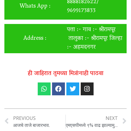
8888182622/
Whats App :
9699173833
पत्ता :- गाव :- श्रीरामपूर
Address :
तालुका :- श्रीरामपूर जिल्हा
:- अहमदनगर
ही जाहिरात तुमच्या मित्रांनाही पाठवा
PREVIOUS
NEXT
आजचे ताजे बाजारभाव.
एमएसपीमध्ये ९% वाढ झाल्यामुळे कापसाचे भाव स्थिर राहण्याची अपेक्षा