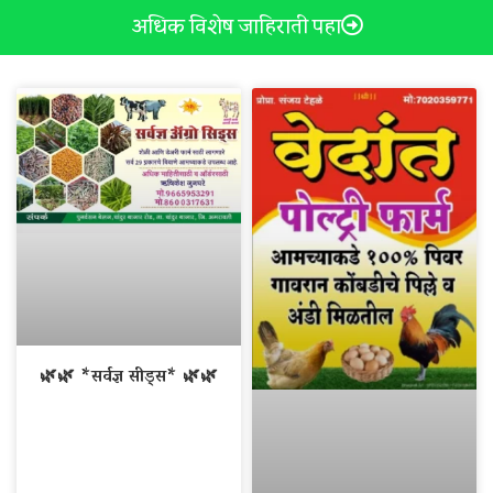
अधिक विशेष जाहिराती पहा
🌿🌿 *सर्वज्ञ सीड्स* 🌿🌿