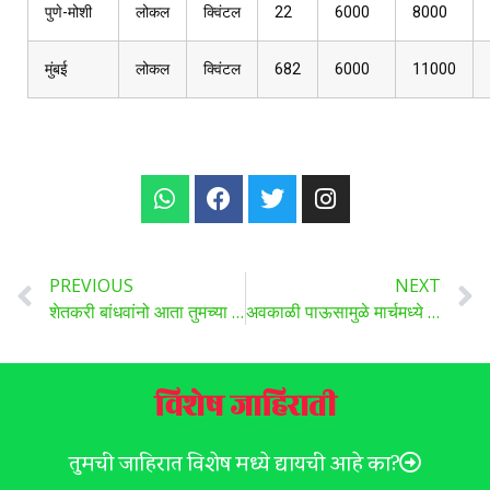
पुणे-मोशी
लोकल
क्विंटल
22
6000
8000
मुंबई
लोकल
क्विंटल
682
6000
11000
PREVIOUS
NEXT
शेतकरी बांधवांनो आता तुमच्या जमिनीचा नकाशा बघा ऑनलाइन पद्धतीने तुमच्या मोबाईलवरच
अवकाळी पाऊसामुळे मार्चमध्ये नुकसान झालेल्या शेतकऱ्यांना 177 कोटींची भरपाई, वाचा कोणत्या विभागात किती निधी?
विशेष जाहिराती
तुमची जाहिरात विशेष मध्ये द्यायची आहे का?