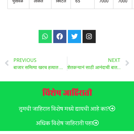
भुसावळ
लोकल
क्विंटल
65
7000
7000
PREVIOUS
NEXT
बाजार समित्या खरच हव्यात का? शेती अभ्यासक दीपक चव्हाण सरांनी बाजार समित्या बद्धल पाच महत्वाचे मुद्दे मांडले आहेत.
शेतकऱ्यानं साठी आनंदाची बातमी , आता फक्त ६०० रुपयात मिळणार नॅनो डीएपी (Nano DAP)
विशेष जाहिराती
तुमची जाहिरात विशेष मध्ये द्यायची आहे का?
अधिक विशेष जाहिराती पहा