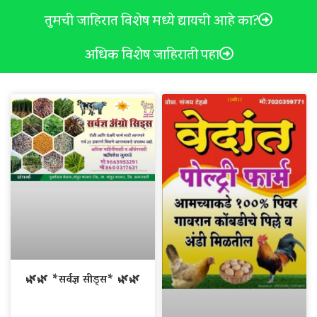
तुमची जाहिरात विशेष मध्ये द्यायची आहे का?
अधिक विशेष जाहिराती पहा
🌿🌿 *सर्वज्ञ सीड्स* 🌿🌿