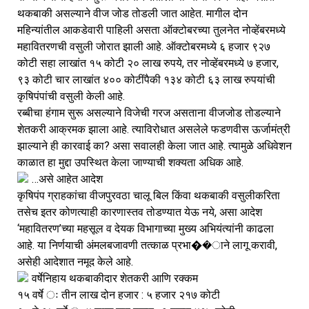
थकबाकी असल्याने वीज जोड तोडली जात आहेत. मागील दोन 
महिन्यांतील आकडेवारी पाहिली असता ऑक्टोबरच्या तुलनेत नोव्हेंबरमध्ये 
महावितरणची वसुली जोरात झाली आहे. ऑक्टोबरमध्ये ६ हजार ९२७ 
कोटी सहा लाखांत १५ कोटी २० लाख रुपये, तर नोव्हेंबरमध्ये ७ हजार, 
९३ कोटी चार लाखांत ४०० कोटींपैकी १३४ कोटी ६३ लाख रुपयांची 
कृषिपंपांची वसुली केली आहे.
रब्बीचा हंगाम सुरू असल्याने विजेची गरज असताना वीजजोड तोडल्याने 
शेतकरी आक्रमक झाला आहे. त्याविरोधात असलेले फडणवीस ऊर्जामंत्री 
झाल्याने ही कारवाई का? असा सवालही केला जात आहे. त्यामुळे अधिवेशन 
काळात हा मुद्दा उपस्थित केला जाण्याची शक्यता अधिक आहे.
…असे आहेत आदेश
कृषिपंप ग्राहकांचा वीजपुरवठा चालू बिल किंवा थकबाकी वसुलीकरिता 
तसेच इतर कोणत्याही कारणास्तव तोडण्यात येऊ नये, असा आदेश 
‘महावितरण’च्या महसूल व देयक विभागाच्या मुख्य अभियंत्यांनी काढला 
आहे. या निर्णयाची अंमलबजावणी तत्काळ प्रभा��ाने लागू करावी, 
असेही आदेशात नमूद केले आहे.
वर्षेनिहाय थकबाकीदार शेतकरी आणि रक्कम
१५ वर्षे ः तीन लाख दोन हजार : ५ हजार २१७ कोटी