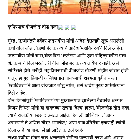
कृषिपंपांचे वीजजोड तोडू नका
मुंबई : ऊर्जामंत्री देवेंद्र फडणवीस यांनी आदेश देऊनही सुरू असलेली 
कृषी वीज जोड तोडणी बंद करण्याचे आदेश ‘महावितरण’ने दिले आहेत. 
फडणवीस यांनी चालू वीज बिल भरलेल्या आणि एका रोहित्रावरील एका 
शेतकऱ्याने बिल भरले तरी वीज जोड बंद करण्यात येणार नाही, असे 
सांगितले होते. तरीही ‘महावितरण’ची वीजजोड तोडणी मोहीम जोरात होती. 
मात्र, हा मुद्दा हिवाळी अधिवेशनात गाजण्याची शक्यता गृहीत धरून 
‘महावितरण’ने आता वीजजोड तोडू नयेत, असे आदेश मुख्य अभियंत्यांना 
दिले आहेत.
दोन दिवसांपूर्वी ‘महावितरण’च्या मुख्यालयात झालेल्या बैठकीत अध्यक्ष 
विजय सिंघल यांनी या बाबतच्या सूचना दिल्या होत्या. ‘वीजजोड तोडू नका. 
त्याचे राजकीय पडसाद उमटत आहेत. हिवाळी अधिवेशन तोंडावर 
असल्याने ते अधिक तीव्र असतील,’’ असा सावधगिरीचा इशाराही त्यांनी 
दिला आहे. या बाबत लेखी आदेश काढले आहेत.
सध्या रब्बीचा हंगाम सुरू असल्याने शेतीला पाण्याची गरज आहे. अशात 