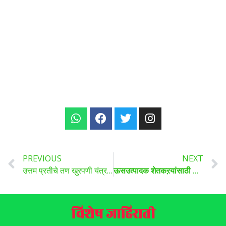
PREVIOUS
NEXT
उत्तम प्रतीचे तण खुरपणी यंत्र विक्रीसाठी उपलब्ध
ऊसउत्पादक शेतकऱयांसाठी आनंदाचीबातमी, ऊस तोडणी यंत्रासाठी मिळणार अनुदान !
विशेष जाहिराती