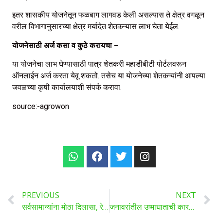
इतर शासकीय योजनेतून फळबाग लागवड केली असल्यास ते क्षेत्र वगळून
वरील विभागानुसारच्या क्षेत्र मर्यादेत शेतकऱ्यास लाभ घेता येईल.
योजनेसाठी अर्ज कसा व कुठे करायचा –
या योजनेचा लाभ घेण्यासाठी पात्र शेतकरी महाडीबीटी पोर्टलवरून
ऑनलाईन अर्ज करता येवू शकतो. तसेच या योजनेच्या शेतकऱ्यांनी आपल्या
जवळच्या कृषी कार्यालयाशी संपर्क करावा.
source:-agrowon
PREVIOUS
NEXT
सर्वसामान्यांना मोठा दिलासा, रेशन-आधार लिंक करण्याची तारीख वाढवली, अशाप्रकारे करू शकता लिंक
जनावरांतील उष्माघाताची कारणे, लक्षणे, उपचार