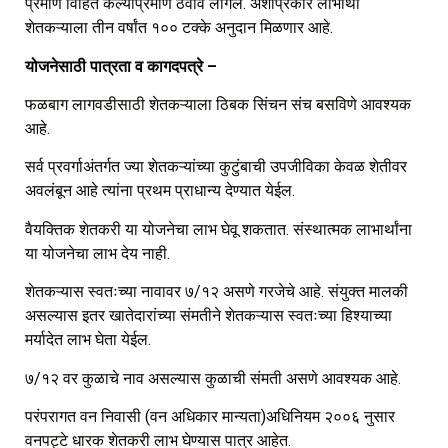
प्रमाण विहित केल्याप्रमाणे ठेवावे लागेल. अशाप्रकारे लाभार्थी
शेतकऱ्याला तीन वर्षांत १०० टक्के अनुदान मिळणार आहे.
योजनेसाठी पात्रता व कागदपत्रे –
फळबाग लागवडीसाठी शेतकऱ्याला ठिबक सिंचन संच बसविणे आवश्यक
आहे.
सर्व प्रवर्गाअंतर्गत ज्या शेतकऱ्यांच्या कुटुंबाची उपजीविका केवळ शेतीवर
अवलंबून आहे त्यांना प्रथम प्राधान्य देण्यात येईल.
वैयक्तिक शेतकरी या योजनेचा लाभ घेवू शकतात. संस्थात्मक लाभार्थांना
या योजनेचा लाभ देय नाही.
शेतकऱ्यास स्वतःच्या नावावर ७/१२ असणे गरजेचे आहे. संयुक्त मालकी
असल्यास इतर खातेदारांच्या संमतीने शेतकऱ्यास स्वतःच्या हिश्याच्या
मर्यादेत लाभ घेता येईल.
७/१२ वर कुळाचे नाव असल्यास कुळाची संमती असणे आवश्यक आहे.
परंपरागत वन निवासी (वन अधिकार मान्यता)अधिनियम २००६ नुसार
वनपट्टे धारक शेतकरी लाभ घेण्यास पात्र आहेत.