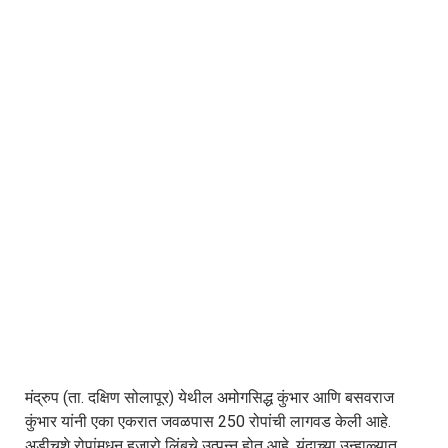
मंद्रुप (ता. दक्षिण सोलापूर) येथील अमोगसिद्ध कुंभार आणि बसवराज
कुंभार यांनी एका एकरात जवळपास 250 रोपांची लागवड केली आहे.
अडीचशे रोपांमधून हजारो लिंबूचे उत्पन्न होत आहे. यंदाच्या उन्हाळ्यात