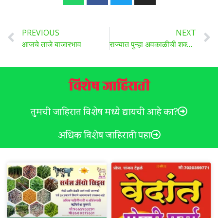
PREVIOUS
NEXT
आजचे ताजे बाजारभाव
राज्यात पुन्हा अवकाळीची शक्यता, एप्रिल अखेरपर्यंत पावसाचा अंदाज, घ्या काळजी.
विशेष जाहिराती
तुमची जाहिरात विशेष मध्ये द्यायची आहे का?
अधिक विशेष जाहिराती पहा