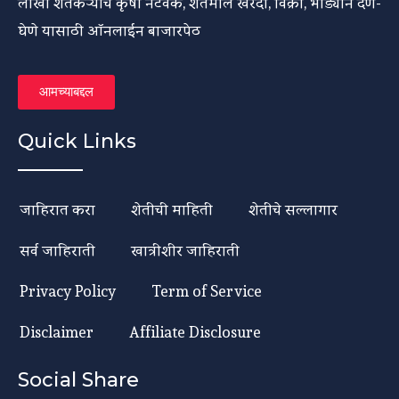
लाखो शेतकऱ्यांच कृषी नेटवर्क, शेतमाल खरेदी, विक्री, भाड्याने देणे-
घेणे यासाठी ऑनलाईन बाजारपेठ
आमच्याबद्दल
Quick Links
जाहिरात करा
शेतीची माहिती
शेतीचे सल्लागार
सर्व जाहिराती
खात्रीशीर जाहिराती
Privacy Policy
Term of Service
Disclaimer
Affiliate Disclosure
Social Share