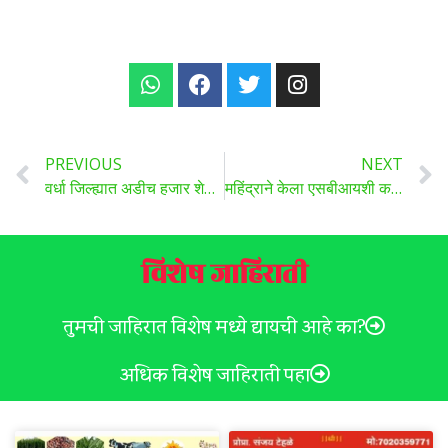
PREVIOUS
NEXT
वर्धा जिल्ह्यात अडीच हजार शेतकऱ्यांना तुषार सिंचनाचा लाभ
महिंद्राने केला एसबीआयशी करार; मध्यप्रदेशमधील शेतकऱ्यांना ट्रॅक्टर खरेदीसाठी मिळणार कर्ज
विशेष जाहिराती
तुमची जाहिरात विशेष मध्ये द्यायची आहे का?
अधिक विशेष जाहिराती पहा