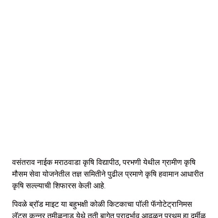
वसंतराव नाईक मराठवाडा कृषि विद्यापीठ, परभणी येथील ग्रामीण कृषि
मौसम सेवा योजनेतील तज्ञ समितीने पुढील प्रमाणे कृषि हवामान आधारीत
कृषि सल्ल्याची शिफारस केली आहे.
पिवळे ब्रॉड माइट या बहुभक्षी कोळी किटकाचा पॉली फॅगोटेट्रानिमस
लॅटस कुन्नूर तमीळनाडू येथे तुती बागेत प्रादूर्भाव आढळुन प्रथम हा दुर्मीळ