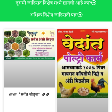
तुमची जाहिरात विशेष मध्ये द्यायची आहे का?
अधिक विशेष जाहिराती पहा
🌿🌿 *सर्वज्ञ सीड्स* 🌿🌿