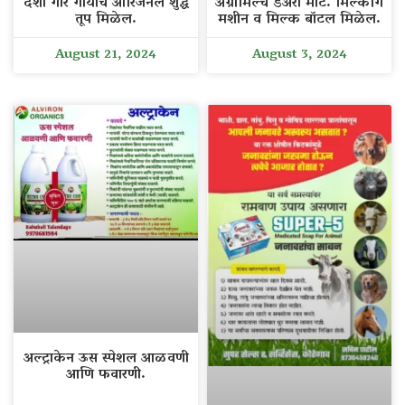
देशी गीर गायीचे ओरिजनल शुद्ध
अँग्रोमिल्च डेअरी मार्ट. मिल्कींग
तूप मिळेल.
मशीन व मिल्क बॉटल मिळेल.
August 21, 2024
August 3, 2024
अल्ट्राकेन ऊस स्पेशल आळवणी
आणि फवारणी.