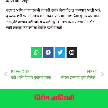
करून दिले जाईल.
सल्फर आणि फास्फरसची चाचणी सबौर विद्यापीठात करण्यात आली आहे.
हे घटक शरीरासाठी आवश्यक आहेत. पांढऱ्या लसणापेक्षा गुलाब लसणात
रोगप्रतिकारकशक्ती जास्त असते. गुलाबी लसणाला सहसा रोग होत
नाही.त्यामुळे फवारणीचा देखील खर्च वाचतो .
PREVIOUS
NEXT
खते आणि बियाणे मुबलक प्रमाणात उपलब्ध, शेतकऱ्यांनो चिंता करू नका.
सोलर इन्सेक्ट ट्रॅप मिळेल .
विशेष जाहिराती