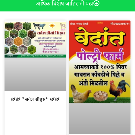
अधिक विशेष जाहिराती पहा
🌿🌿 *सर्वज्ञ सीड्स* 🌿🌿