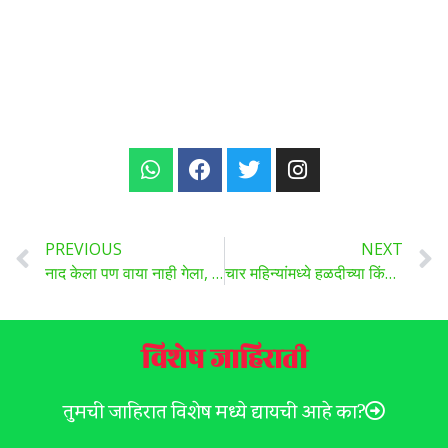
PREVIOUS
NEXT
नाद केला पण वाया नाही गेला, द्राक्ष पेटीला ५०१ रुपये दर , कोंगनोळी च्या ढवळे बंधूनी केला ह्या वर्षी च्या द्राक्ष हंगामाचा श्रीगणेशा.
चार महिन्यांमध्ये हळदीच्या किंमतीत 180 टक्क्यांनी वाढ, या कारणामुळे मिळतोय हळदीला चांगला भाव? वाचा सविस्तर…
विशेष जाहिराती
तुमची जाहिरात विशेष मध्ये द्यायची आहे का?