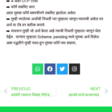
➡️ 4 अंकी OTP टाका
➡️ फॉर्म सबमिट करा.
आता तुमचा फॉर्म यशस्वीपणे सबमिट झालेला असेल.
➡️ तुम्ही भरलेल्या अर्जाची स्थिती जर तुम्हाला जाणून घ्यायची असेल तर
अर्ज या टॅब वर क्लीक करावे .
➡️ यावरून तुम्ही जो अर्ज केला आहे त्याची स्थिती तुम्हाला जाणून घेता
येईल . यानंतर तुम्हाला Scheme: pending मध्ये तुमचा अर्ज दिसेल.
अशा पद्धतीने तुम्ही स्वतःहून तुमचा फॉर्म भरू शकता..
PREVIOUS
NEXT
कावेरी गावरान चिक्स् गॅरंटेड मिळतील व तयार माल पण खरेदी केला जाईल.
आजचे ताजे बाजारभाव .