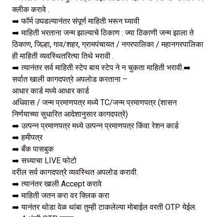
क्लीक करावे .
➡️ फॉर्म उघडल्यानंतर संपूर्ण माहिती भरून घ्यावी
➡️ माहिती भरताना जन्म झाल्याचे ठिकाण : ज्या ठिकाणी जन्म झाला ते
ठिकाण, जिल्हा, गाव/शहर, ग्रामपंचायत / नगरपालिका / महानगरपालिका
ही माहिती व्यवस्थितरित्या तिथे भरावी .
➡️ त्यानंतर सर्व माहिती स्टेप बाय स्टेप ने न चुकता माहिती भरावी.➡️
सर्वात खाली कागदपत्रे अपलोड करताना –
आधार कार्ड मध्ये आधार कार्ड
अधिवास / जन्म प्रमाणपत्र मध्ये TC/जन्म प्रमाणपत्र (शासन
निर्णयाच्या सुधारित आदेशानुसार कागदपत्रे)
➡️ उत्पन्न प्रमाणपत्र मध्ये उत्पन्न प्रमाणपत्र किंवा रेशन कार्ड
➡️ हमीपत्र
➡️ बँक पासबुक
➡️ सध्याचा LIVE फोटो
वरील सर्व कागदपत्रे व्यवस्थित अपलोड करावी.
➡️ त्यानंतर खाली Accept करावे
➡️ माहिती जतन करा वर क्लिक करा
➡️ यानंतर थोडा वेळ थांबा तुम्ही टाकलेल्या मोबाईल वरती OTP येईल.