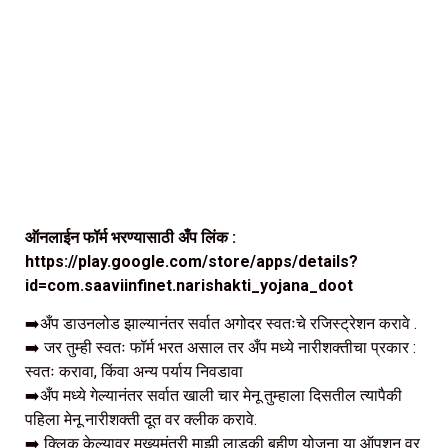
ऑनलाईन फॉर्म भरण्यासाठी अँप लिंक :
https://play.google.com/store/apps/details?
id=com.saaviinfinet.narishakti_yojana_doot
➡️अँप डाउनलोड झाल्यानंतर सर्वात अगोदर स्वतःचे रजिस्ट्रेशन करावे .
➡️ जर तुम्ही स्वतः फॉर्म भरत असाल तर अँप मध्ये नारीशक्तीचा प्रकार :
स्वतः करावा, किंवा अन्य पर्याय निवडावा
➡️अँप मध्ये गेल्यानंतर सर्वात खाली चार मेनू तुम्हाला दिसतील त्यापैकी
पहिला मेनू नारीशक्ती दूत वर क्लीक करावे.
➡️ क्लिक केल्यावर मुख्यमंत्री माझी लाडकी बहीण योजना या ऑपशन वर