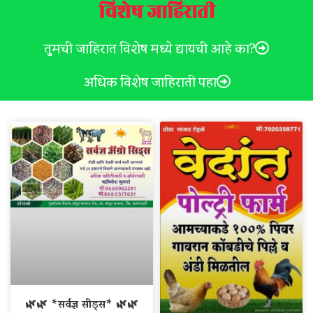
विशेष जाहिराती
तुमची जाहिरात विशेष मध्ये द्यायची आहे का?
अधिक विशेष जाहिराती पहा
🌿🌿 *सर्वज्ञ सीड्स* 🌿🌿