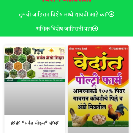
तुमची जाहिरात विशेष मध्ये द्यायची आहे का?
अधिक विशेष जाहिराती पहा
🌿🌿 *सर्वज्ञ सीड्स* 🌿🌿