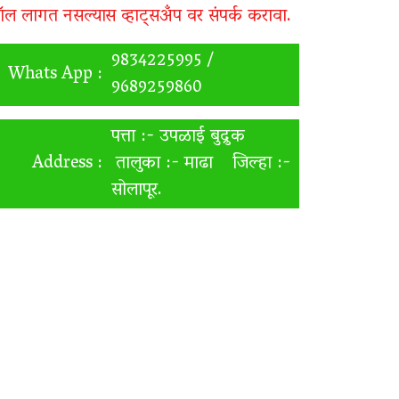
ॉल लागत नसल्यास व्हाट्सअँप वर संपर्क करावा.
9834225995 /
Whats App :
9689259860
पत्ता :- उपळाई बुद्रुक
Address :
तालुका :- माढा जिल्हा :-
सोलापूर.