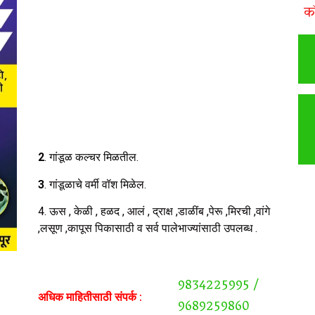
क
2
. गांडूळ कल्चर मिळतील.
3
. गांडूळाचे वर्मी वॉश मिळेल.
4. ऊस , केळी , हळद , आलं , द्राक्ष ,डाळींब ,पेरू ,मिरची ,वांगे
,लसूण ,कापूस पिकासाठी व सर्व पालेभाज्यांसाठी उपलब्ध .
9834225995 /
अधिक माहितीसाठी संपर्क :
9689259860