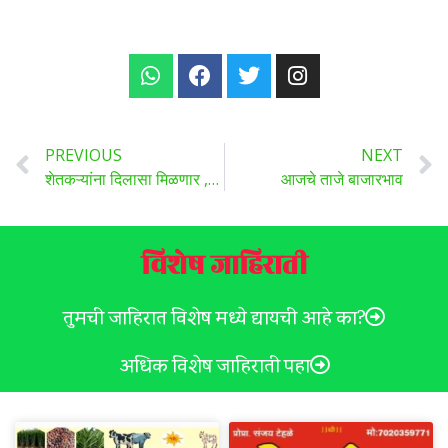
PREVIOUS
NEXT
शेतकऱ्यांना दिलासा मिळणार ,पुणे जिल्हा बँकेकडून शेतकऱ्यांना एका महिन्यात १३०० कोटींचे पीककर्ज…
आजचे ताजे बाजारभाव
विशेष जाहिराती
तुमची जाहिरात विशेष मध्ये द्यायची आहे का?
अधिक विशेष जाहिराती पहा