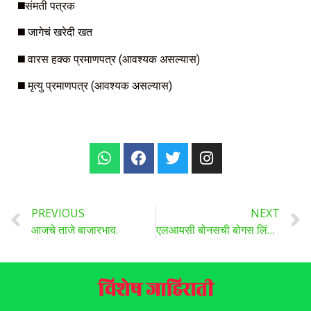
◼️संमती पत्रक
◼️ जागेचं खरेदी खत
◼️ वारस हक्क प्रमाणपत्र (आवश्यक असल्यास)
◼️ मृत्यु प्रमाणपत्र (आवश्यक असल्यास)
PREVIOUS
NEXT
आजचे ताजे बाजारभाव.
एलआयसी बोनसची बोगस लिंक अनोळखी मोबाइल क्रमांकावरून पाठवली जाते ,ओपन कराल तर खाते होईल रिकामे, वाचा सविस्तर ..
विशेष जाहिराती