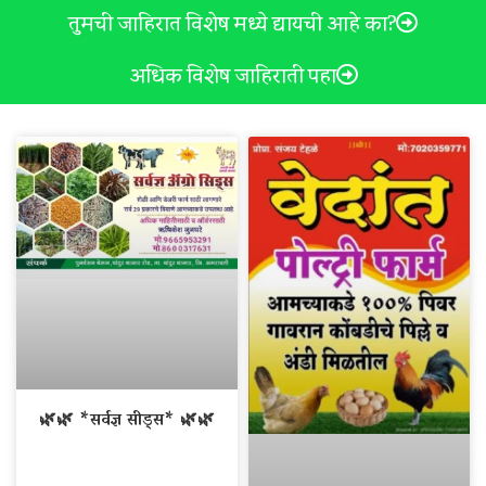
तुमची जाहिरात विशेष मध्ये द्यायची आहे का?
अधिक विशेष जाहिराती पहा
🌿🌿 *सर्वज्ञ सीड्स* 🌿🌿