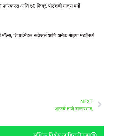
 फॉस्फरस आणि 50 किग्रॅ. पोटॅशची मात्रा वर्मी
मॉल्स, डिपार्टमेंटल स्टोअर्स आणि अनेक मोठ्या मंडईंमध्ये
NEXT
आजचे ताजे बाजारभाव.
अधिक विशेष जाहिराती पहा