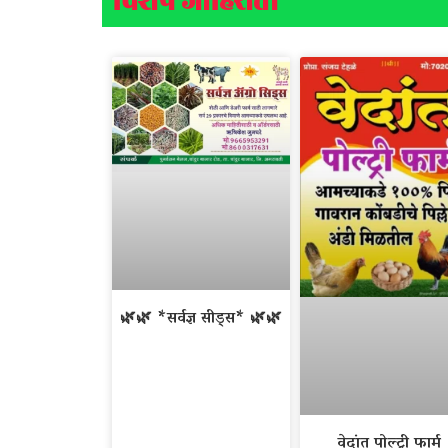
विशेष जाहिराती
🌿🌿 *सर्वज्ञ सीड्स* 🌿🌿
वेदांत पोल्ट्री फार्म