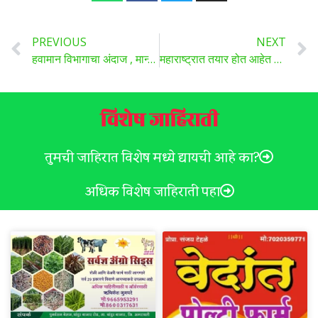
PREVIOUS
NEXT
हवामान विभागाचा अंदाज , मान्सूनने केरळ, तमिळनाडूपर्यंत मारील मजल , दोन दिवसांमध्ये कर्नाटकात पोचणार
महाराष्ट्रात तयार होत आहेत तब्बल 14 नवीन महामार्ग, दिल्ली-मुंबई ते मुंबई-पुणे….
विशेष जाहिराती
तुमची जाहिरात विशेष मध्ये द्यायची आहे का?
अधिक विशेष जाहिराती पहा