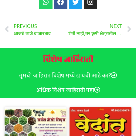
PREVIOUS
NEXT
आजचे ताजे बाजारभाव
शेती नाही,तर कृषी क्षेत्रातील या नोकऱ्या तुम्हाला बनवू शकतात लखपती, जाणून घ्या..
विशेष जाहिराती
तुमची जाहिरात विशेष मध्ये द्यायची आहे का?
अधिक विशेष जाहिराती पहा