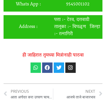
Whats App :
9545001102
पत्ता :- टेरव, दत्तवाडी
Address :
तालुका :- चिपळूण जिल्हा
:- रत्नागिरी
ही जाहिरात तुमच्या मित्रांनाही पाठवा
PREVIOUS
NEXT
आता अगोदर करा उगवण चाचणी , मगच बियाणे पेरा
आजचे ताजे बाजारभाव