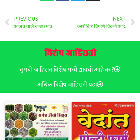
PREVIOUS
NEXT
आजचे ताजे बाजारभाव .
कोथींबीर बियाणे विकणे आहे.
विशेष जाहिराती
तुमची जाहिरात विशेष मध्ये द्यायची आहे का?
अधिक विशेष जाहिराती पहा