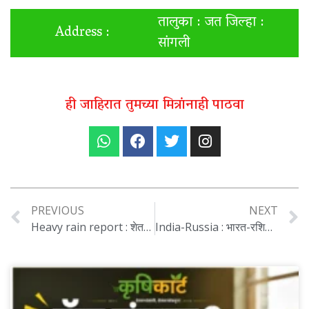
तालुका : जत जिल्हा :
Address :
सांगली
ही जाहिरात तुमच्या मित्रांनाही पाठवा
PREVIOUS
NEXT
Heavy rain report : शेतकऱ्यांना दिवाळीपूर्वी मदत मिळणार का? अतिवृष्टी अहवाल ‘या’ विभागाकडे दिल्यानंतरच होणार निर्णय…
India-Russia : भारत-रशिया व्यापारात वाढ निर्यातदारांना दिलासा..