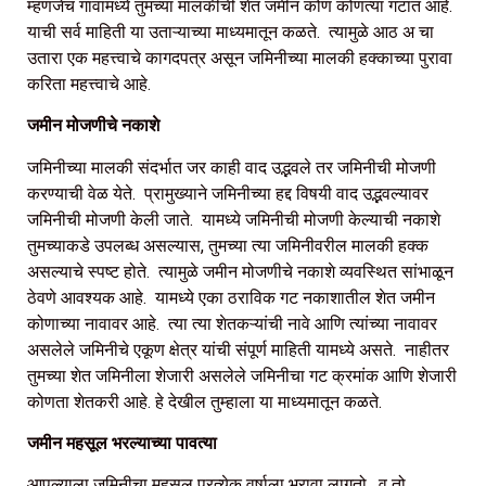
म्हणजेच गावामध्ये तुमच्या मालकीची शेत जमीन कोण कोणत्या गटात आहे.
याची सर्व माहिती या उताऱ्याच्या माध्यमातून कळते. त्यामुळे आठ अ चा
उतारा एक महत्त्वाचे कागदपत्र असून जमिनीच्या मालकी हक्काच्या पुरावा
करिता महत्त्वाचे आहे.
जमीन मोजणीचे नकाशे
जमिनीच्या मालकी संदर्भात जर काही वाद उद्भवले तर जमिनीची मोजणी
करण्याची वेळ येते. प्रामुख्याने जमिनीच्या हद्द विषयी वाद उद्भवल्यावर
जमिनीची मोजणी केली जाते. यामध्ये जमिनीची मोजणी केल्याची नकाशे
तुमच्याकडे उपलब्ध असल्यास, तुमच्या त्या जमिनीवरील मालकी हक्क
असल्याचे स्पष्ट होते. त्यामुळे जमीन मोजणीचे नकाशे व्यवस्थित सांभाळून
ठेवणे आवश्यक आहे. यामध्ये एका ठराविक गट नकाशातील शेत जमीन
कोणाच्या नावावर आहे. त्या त्या शेतकऱ्यांची नावे आणि त्यांच्या नावावर
असलेले जमिनीचे एकूण क्षेत्र यांची संपूर्ण माहिती यामध्ये असते. नाहीतर
तुमच्या शेत जमिनीला शेजारी असलेले जमिनीचा गट क्रमांक आणि शेजारी
कोणता शेतकरी आहे. हे देखील तुम्हाला या माध्यमातून कळते.
जमीन महसूल भरल्याच्या पावत्या
आपल्याला जमिनीचा महसूल प्रत्येक वर्षाला भरावा लागतो . व तो