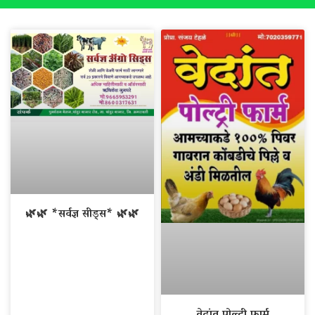
🌿🌿 *सर्वज्ञ सीड्स* 🌿🌿
वेदांत पोल्ट्री फार्म