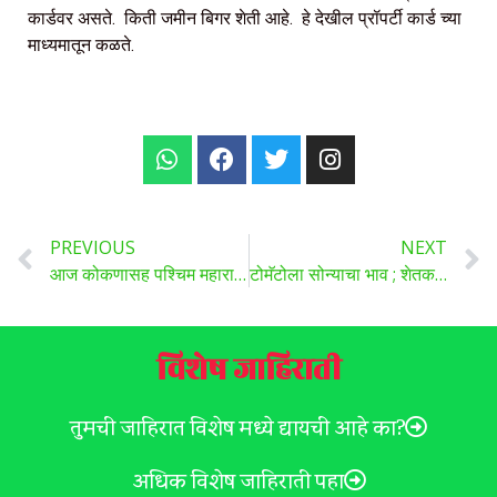
कार्डवर असते. किती जमीन बिगर शेती आहे. हे देखील प्रॉपर्टी कार्ड च्या
माध्यमातून कळते.
PREVIOUS
NEXT
आज कोकणासह पश्चिम महाराष्ट्रात पावसाचा ऑरेंज अलर्ट, तर विदर्भासह उत्तर महाराष्ट्रात यलो अलर्ट,
टोमॅटोला सोन्याचा भाव ; शेतकऱ्यांमध्ये आनंदाचे वातावरण,टोमॅटोचे दर ३०० रुपये प्रतिकिलोपर्यंत जाणार; व्यापाऱ्यांनी व्यक्त केली शक्यता..
विशेष जाहिराती
तुमची जाहिरात विशेष मध्ये द्यायची आहे का?
अधिक विशेष जाहिराती पहा