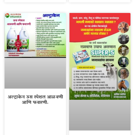
अल्ट्राकेन ऊस स्पेशल आळवणी
आणि फवारणी.