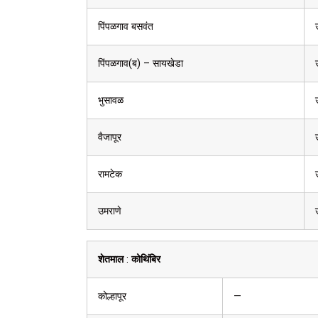
पिंपळगाव बसवंत
पिंपळगाव(ब) – सायखेडा
भुसावळ
वैजापूर
रामटेक
उमराणे
शेतमाल
:
कोथिंबिर
कोल्हापूर
—