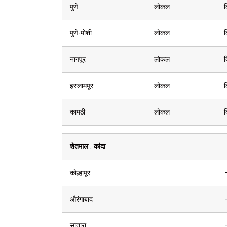
पुणे
लोकल
क
पुणे-मोशी
लोकल
क
नागपूर
लोकल
क
इस्लामपूर
लोकल
क
कामठी
लोकल
क
शेतमाल
:
कांदा
कोल्हापूर
औरंगाबाद
सातारा