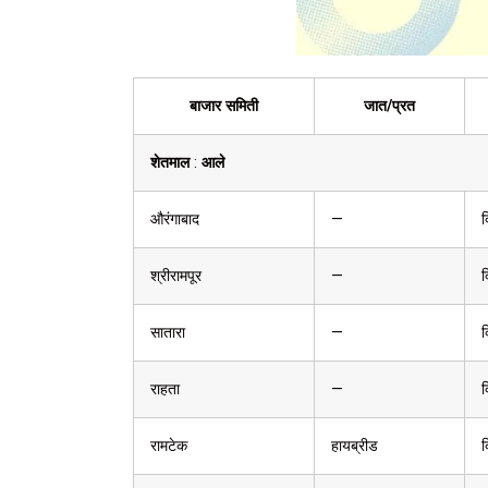
बाजार समिती
जात/प्रत
शेतमाल
:
आले
औरंगाबाद
—
क
श्रीरामपूर
—
क
सातारा
—
क
राहता
—
क
रामटेक
हायब्रीड
क