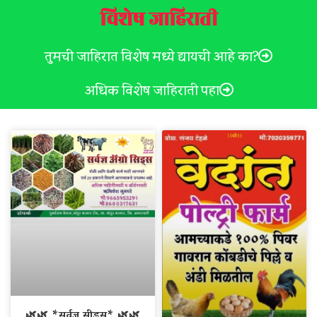
विशेष जाहिराती
तुमची जाहिरात विशेष मध्ये द्यायची आहे का?
अधिक विशेष जाहिराती पहा
🌿🌿 *सर्वज्ञ सीड्स* 🌿🌿