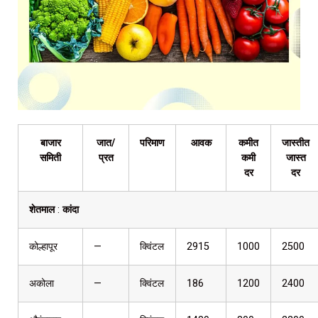
बाजार
जात/
परिमाण
आवक
कमीत
जास्तीत
समिती
प्रत
कमी
जास्त
दर
दर
शेतमाल
:
कांदा
कोल्हापूर
—
क्विंटल
2915
1000
2500
अकोला
—
क्विंटल
186
1200
2400