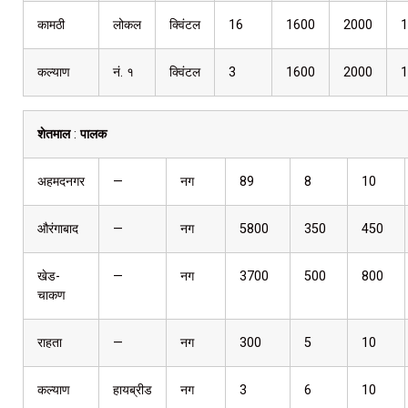
कामठी
लोकल
क्विंटल
16
1600
2000
1
कल्याण
नं. १
क्विंटल
3
1600
2000
1
शेतमाल
:
पालक
अहमदनगर
—
नग
89
8
10
औरंगाबाद
—
नग
5800
350
450
खेड-
—
नग
3700
500
800
चाकण
राहता
—
नग
300
5
10
कल्याण
हायब्रीड
नग
3
6
10