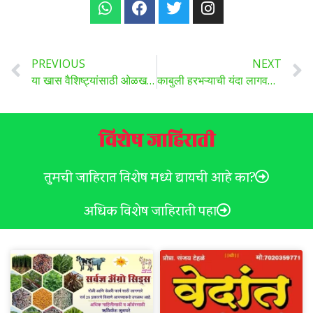
PREVIOUS
NEXT
या खास वैशिष्ट्यांसाठी ओळखले जातात हे तांदूळ , या ठिकाणी होते भरघोस उत्पन्न ?
काबुली हरभऱ्याची यंदा लागवड वाढण्याची शक्यता, काबुली हरभरा लागवड तंत्रज्ञान ,वाचा सविस्तर ..
विशेष जाहिराती
तुमची जाहिरात विशेष मध्ये द्यायची आहे का?
अधिक विशेष जाहिराती पहा