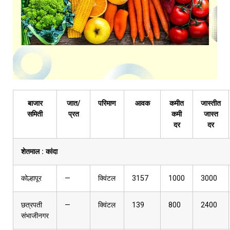
बाजार
जात/
परिमाण
आवक
कमीत
जास्तीत
समिती
प्रत
कमी
जास्त
दर
दर
शेतमाल :
कांदा
कोल्हापूर
—
क्विंटल
3157
1000
3000
छत्रपती
—
क्विंटल
139
800
2400
संभाजीनगर