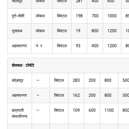
सोलापूर
लोकल
क्विंटल
281
400
600
5
पुणे-मोशी
लोकल
क्विंटल
198
700
1000
8
भुसावळ
लोकल
क्विंटल
19
800
1200
1
अहमदनगर
नं. १
क्विंटल
93
400
1200
8
शेतमाल :
टोमॅटो
कोल्हापूर
—
क्विंटल
283
200
800
50
अहमदनगर
—
क्विंटल
162
200
800
50
छत्रपती
—
क्विंटल
109
600
1100
85
संभाजीनगर