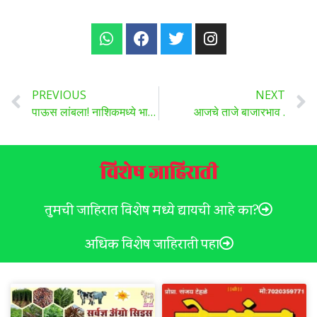
PREVIOUS
NEXT
पाऊस लांबला! नाशिकमध्ये भाजीपाला कडाडला, कोथिंबीरला तर सोन्याचा भाव ..
आजचे ताजे बाजारभाव .
विशेष जाहिराती
तुमची जाहिरात विशेष मध्ये द्यायची आहे का?
अधिक विशेष जाहिराती पहा