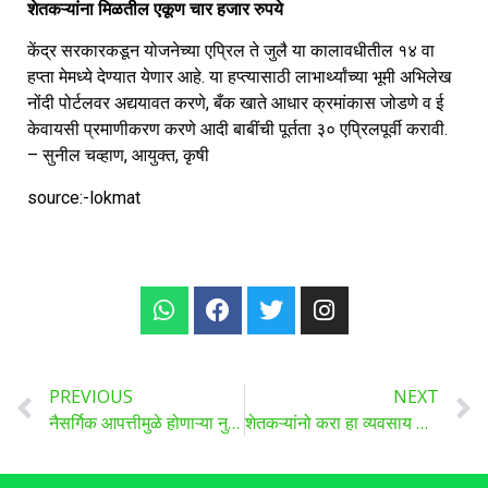
शेतकऱ्यांना मिळतील एकूण चार हजार रुपये
केंद्र सरकारकडून योजनेच्या एप्रिल ते जुलै या कालावधीतील १४ वा
हप्ता मेमध्ये देण्यात येणार आहे. या हप्त्यासाठी लाभार्थ्यांच्या भूमी अभिलेख
नोंदी पोर्टलवर अद्ययावत करणे, बँक खाते आधार क्रमांकास जोडणे व ई
केवायसी प्रमाणीकरण करणे आदी बाबींची पूर्तता ३० एप्रिलपूर्वी करावी.
– सुनील चव्हाण, आयुक्त, कृषी
source:-lokmat
PREVIOUS
NEXT
नैसर्गिक आपत्तीमुळे होणाऱ्या नुकसानीचे आता ई – पंचनामे होणार सर्वेक्षणासाठी उपग्रह आणि ड्रोनची मदत घेणार – मुख्यमंत्री शिंदे
शेतकऱ्यांनो करा हा व्यवसाय सुरू, होईल लाखोंची कमाई वाचा सविस्तर …