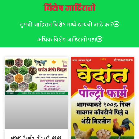
विशेष जाहिराती
तुमची जाहिरात विशेष मध्ये द्यायची आहे का?
अधिक विशेष जाहिराती पहा
🌿🌿 *सर्वज्ञ सीड्स* 🌿🌿