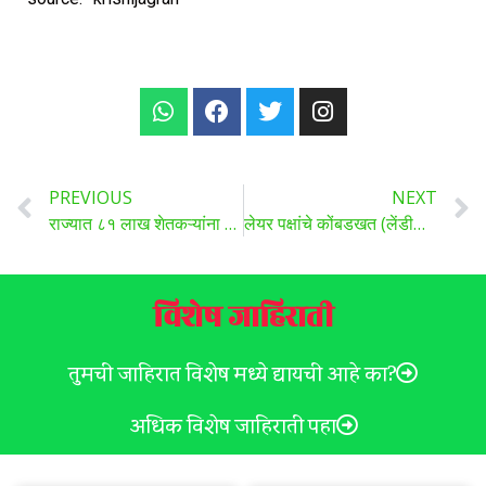
PREVIOUS
NEXT
राज्यात ८१ लाख शेतकऱ्यांना मे महिन्यात मिळणार ₹४,००० वाचा सविस्तर …
लेयर पक्षांचे कोंबडखत (लेंडीखत) विकणे आहे .
विशेष जाहिराती
तुमची जाहिरात विशेष मध्ये द्यायची आहे का?
अधिक विशेष जाहिराती पहा