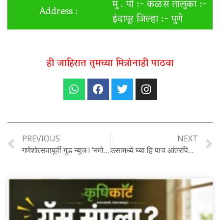
मु . पो :- कळस तालुका :-
Address :
इंदापूर जिल्हा :- पुणे
ही जाहिरात तुमच्या मित्रांनाही पाठवा
PREVIOUS
NEXT
गणेशोत्सवापूर्वी गुड न्यूज ! ‘नमो शेतकरी महासन्मान’ची ट्रायल पूर्ण ,८५.६० लाख शेतकऱ्यांच्या खात्यात जमा होणार प्रत्येकी २००० रुपये;
उसामध्ये घ्या हि पाच आंतरपिके मिळेल फायदेच फायदे..