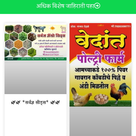
अधिक विशेष जाहिराती पहा
🌿🌿 *सर्वज्ञ सीड्स* 🌿🌿