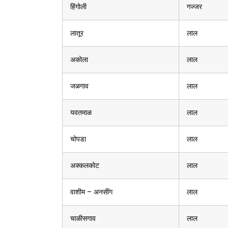
हिंगोली
गज्जर
लातूर
लाल
अकोला
लाल
जळगाव
लाल
यवतमाळ
लाल
चोपडा
लाल
अक्कलकोट
लाल
वाशीम – अनसींग
लाल
चाळीसगाव
लाल