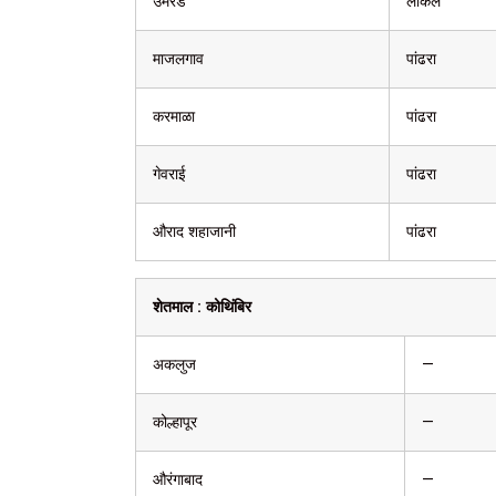
उमरेड
लोकल
माजलगाव
पांढरा
करमाळा
पांढरा
गेवराई
पांढरा
औराद शहाजानी
पांढरा
शेतमाल :
कोथिंबिर
अकलुज
—
कोल्हापूर
—
औरंगाबाद
—