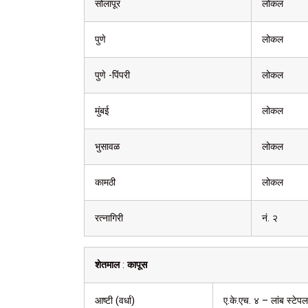
सोलापूर
लोकल
पुणे
लोकल
पुणे -पिंपरी
लोकल
मुंबई
लोकल
भुसावळ
लोकल
कामठी
लोकल
रत्नागिरी
नं. २
शेतमाल
:
कापूस
आष्टी (वर्धा)
ए.के.एच. ४ – लांब स्टेपल