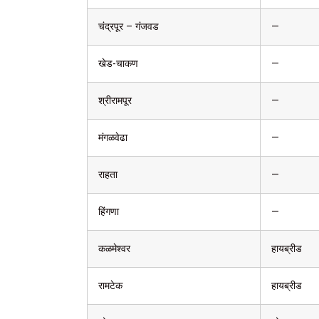
चंद्रपूर – गंजवड
—
खेड-चाकण
—
श्रीरामपूर
—
मंगळवेढा
—
राहता
—
हिंगणा
—
कळमेश्वर
हायब्रीड
रामटेक
हायब्रीड