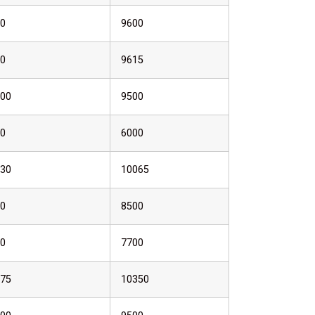
0
9600
0
9615
00
9500
0
6000
30
10065
0
8500
0
7700
75
10350