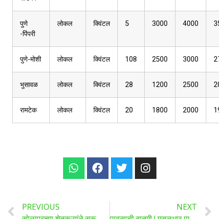
पुणे
लोकल
क्विंटल
5
3000
4000
3
-पिंपरी
पुणे-मोशी
लोकल
क्विंटल
108
2500
3000
2
भुसावळ
लोकल
क्विंटल
28
1200
2500
2
रामटेक
लोकल
क्विंटल
20
1800
2000
1
PREVIOUS
NEXT
सोलापूरच्या शेतकऱ्यांने सुरू केली लाल केळींची शेती, पाहता-पाहता बदलले भविष्य, प्रेरणादायी कहाणी
पावसाची बातमी ! मुसळधार पावसाचा इशारा, पुढील 5 दिवस या जिल्ह्यांमध्ये ऑरेंज अलर्ट…