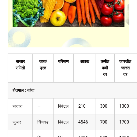
बाजार
जात/
परिमाण
आवक
कमीत
जास्तीत
समिती
प्रत
कमी
जास्त
दर
दर
शेतमाल :
कांदा
सातारा
—
क्विंटल
210
300
1300
जुन्नर
चिंचवड
क्विंटल
4546
700
1700