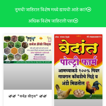
तुमची जाहिरात विशेष मध्ये द्यायची आहे का?
अधिक विशेष जाहिराती पहा
🌿🌿 *सर्वज्ञ सीड्स* 🌿🌿