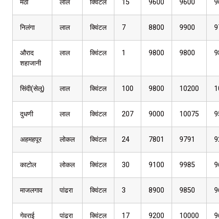
मंठा
लाल
क्विंटल
15
9600
9600
9
निलंगा
लाल
क्विंटल
7
8800
9900
9
औराद
लाल
क्विंटल
1
9800
9800
9
शहाजानी
सिंदी(सेलू)
लाल
क्विंटल
100
9800
10200
1
दुधणी
लाल
क्विंटल
207
9000
10075
9
अहमहपूर
लोकल
क्विंटल
24
7801
9791
9
काटोल
लोकल
क्विंटल
30
9100
9985
9
माजलगाव
पांढरा
क्विंटल
3
8900
9850
9
गेवराई
पांढरा
क्विंटल
17
9200
10000
9