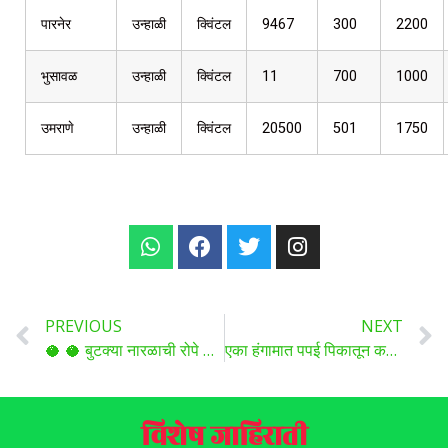
पारनेर
उन्हाळी
क्विंटल
9467
300
2200
भुसावळ
उन्हाळी
क्विंटल
11
700
1000
उमराणे
उन्हाळी
क्विंटल
20500
501
1750
PREVIOUS
NEXT
🥥 🥥 बुटक्या नारळाची रोपे विकणे आहे.
एका हंगामात पपई पिकातून कमवा 10 लाख रुपये उत्पन्न , अशा प्रकारे करा नियोजन ..
विशेष जाहिराती