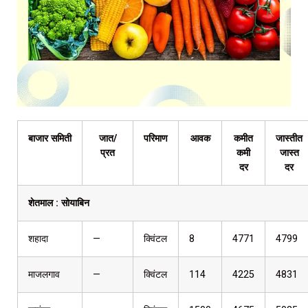
बाजार समिती
जात/
परिमाण
आवक
कमीत
जास्तीत
प्रत
कमी
जास्त
दर
दर
शेतमाल :
सोयाबिन
शहादा
—
क्विंटल
8
4771
4799
माजलगाव
—
क्विंटल
114
4225
4831