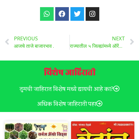
PREVIOUS
NEXT
आजचे ताजे बाजारभाव .
राज्यातील ५ जिल्ह्यांमध्ये ऑरेंज अलर्ट, हवामान विभागाचा अंदाज वाचा सविस्तर ..
विशेष जाहिराती
तुमची जाहिरात विशेष मध्ये द्यायची आहे का?
अधिक विशेष जाहिराती पहा