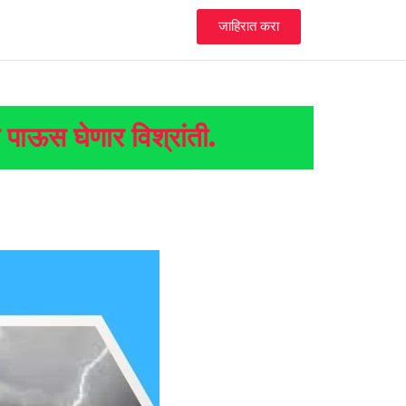
जाहिरात करा
 पाऊस घेणार विश्रांती.