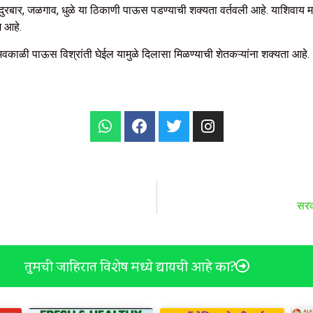
 नंदुरबार, जळगाव, धुळे या ठिकाणी पाऊस पडण्याची शक्यता वर्तवली आहे. याशिवाय
 आहे.
ळी पाऊस विश्रांती घेईल यामुळे दिलासा मिळण्याची शेतकऱ्यांना शक्यता आहे.
सरक
तुमची जाहिरात विशेष मध्ये द्यायची आहे का?